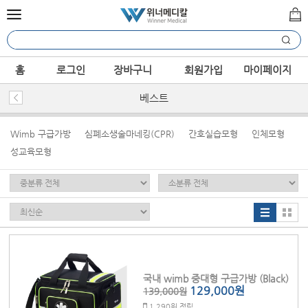
홈
로그인
장바구니
회원가입
마이페이지
베스트
Wimb 구급가방
심폐소생술마네킹(CPR)
간호실습모형
인체모형
성교육모형
국내 wimb 중대형 구급가방 (Black)
129,000원
139,000원
1,290원 적립