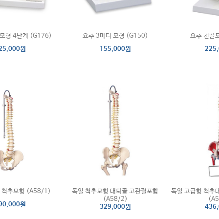
형 4단계 (G176)
요추 3마디 모형 (G150)
요추 천골모
25,000원
155,000원
225
척추모형 (A58/1)
독일 척추모형 대퇴골 고관절포함
독일 고급형 척추
(A58/2)
(A5
90,000원
329,000원
436