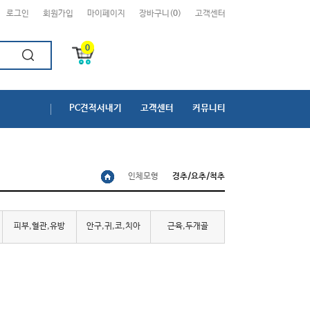
로그인
회원가입
마이페이지
장바구니(
0
)
고객센터
0
PC견적서내기
고객센터
커뮤니티
인체모형
경추/요추/척추
피부,혈관,유방
안구,귀,코,치아
근육,두개골