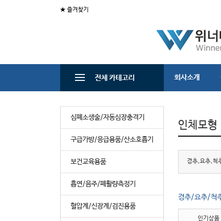
★ 즐겨찾기
회사소개
전체 카테고리
심폐소생술/자동심장충격기
인체모형
구급가방/응급용품/산소호흡기
보건교육용품
경추,요추,척
흡연/음주/폐활량측정기
경추/요추/척
혈압계/신장계/검진용품
인기상품