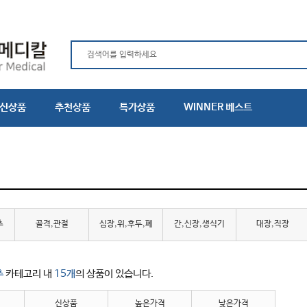
신상품
추천상품
특가상품
WINNER 베스트
추
골격,관절
심장,위,후두,폐
간,신장,생식기
대장,직장
추
카테고리 내
15개
의 상품이 있습니다.
신상품
높은가격
낮은가격