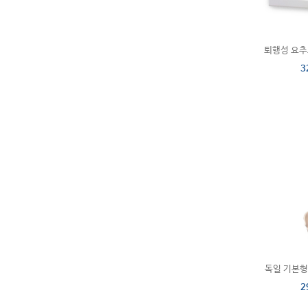
퇴행성 요추모
3
독일 기본형 
2