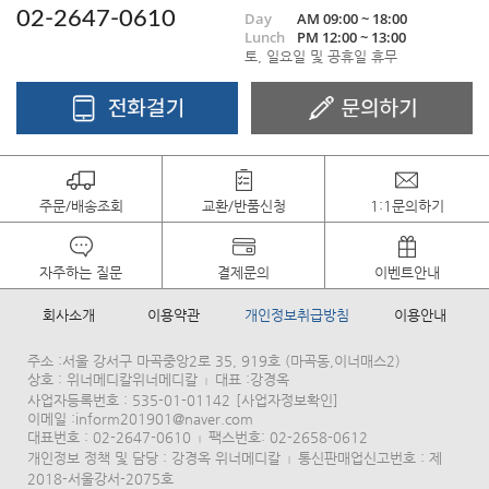
02-2647-0610
Day
AM 09:00 ~ 18:00
Lunch
PM 12:00 ~ 13:00
토, 일요일 및 공휴일 휴무
주문/배송조회
교환/반품신청
1:1문의하기
자주하는 질문
결제문의
이벤트안내
회사소개
이용약관
개인정보취급방침
이용안내
주소 :서울 강서구 마곡중앙2로 35, 919호 (마곡동,이너매스2)
상호 : 위너메디칼위너메디칼
대표 :강경옥
|
사업자등록번호 : 535-01-01142
[사업자정보확인]
이메일 :inform201901@naver.com
대표번호 : 02-2647-0610
팩스번호: 02-2658-0612
|
개인정보 정책 및 담당 : 강경옥 위너메디칼
통신판매업신고번호 : 제
|
2018-서울강서-2075호