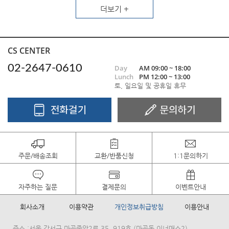
더보기 +
CS CENTER
02-2647-0610
Day
AM 09:00 ~ 18:00
Lunch
PM 12:00 ~ 13:00
토, 일요일 및 공휴일 휴무
주문/배송조회
교환/반품신청
1:1문의하기
자주하는 질문
결제문의
이벤트안내
회사소개
이용약관
개인정보취급방침
이용안내
주소 :서울 강서구 마곡중앙2로 35, 919호 (마곡동,이너매스2)