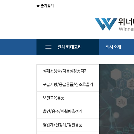
★ 즐겨찾기
회사소개
전체 카테고리
심폐소생술/자동심장충격기
구급가방/응급용품/산소호흡기
보건교육용품
흡연/음주/폐활량측정기
혈압계/신장계/검진용품