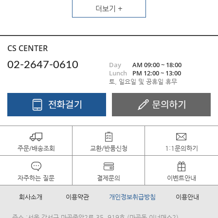
더보기 +
CS CENTER
02-2647-0610
Day
AM 09:00 ~ 18:00
Lunch
PM 12:00 ~ 13:00
토, 일요일 및 공휴일 휴무
주문/배송조회
교환/반품신청
1:1문의하기
자주하는 질문
결제문의
이벤트안내
회사소개
이용약관
개인정보취급방침
이용안내
주소 :서울 강서구 마곡중앙2로 35, 919호 (마곡동,이너매스2)