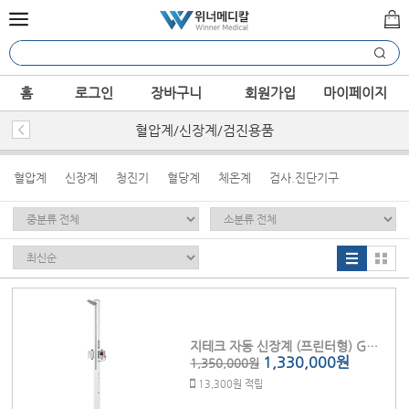
홈
로그인
장바구니
회원가입
마이페이지
혈압계/신장계/검진용품
혈압계
신장계
청진기
혈당계
체온계
검사.진단기구
지테크 자동 신장계 (프린터형) GL-150RP
1,330,000원
1,350,000원
13,300원 적립