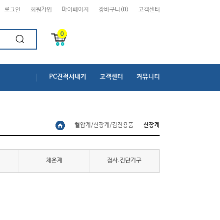
로그인
회원가입
마이페이지
장바구니(
0
)
고객센터
0
PC견적서내기
고객센터
커뮤니티
혈압계/신장계/검진용품
신장계
체온계
검사.진단기구