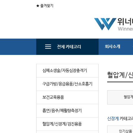
★ 즐겨찾기
회사소개
전체 카테고리
심폐소생술/자동심장충격기
혈압계/
구급가방/응급용품/산소호흡기
보건교육용품
혈압
흡연/음주/폐활량측정기
신장계
카테고
혈압계/신장계/검진용품
인기상품