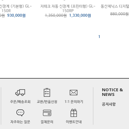
신장계 (기본형) GL-
지테크 자동 신장계 (프린터형) GL-
동산제닉스 디지털 
150R
150RP
880,000원
00원
930,000원
1,350,000원
1,330,000원
1
NOTICE &
NEWS
주문/배송조회
교환/반품신청
1:1 문의하기
공지사항
자주하는 질문
결제문의
이벤트안내