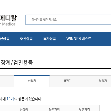
신상품
추천상품
특가상품
WINNER 베스트
신장계/검진용품
계
신장계
청진기
혈당계
리 내
11개
의 상품이 있습니다.
신상품
높은가격
낮은가격