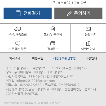
토, 일요일 및 공휴일 휴무
주문/배송조회
교환/반품신청
1:1문의하기
자주하는 질문
결제문의
이벤트안내
회사소개
이용약관
개인정보취급방침
이용안내
주소 :서울 강서구 마곡중앙2로 35, 919호 (마곡동,이너매스2)
상호 : 위너메디칼위너메디칼
대표 :강경옥
|
사업자등록번호 : 535-01-01142
[사업자정보확인]
이메일 :inform201901@naver.com
대표번호 : 02-2647-0610
팩스번호: 02-2658-0612
|
개인정보 정책 및 담당 : 강경옥 위너메디칼
통신판매업신고번호 : 제
|
2018-서울강서-2075호
copyright © by 위너메디칼 All Right Reserved.