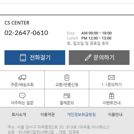
CS CENTER
02-2647-0610
Day
AM 09:00 ~ 18:00
Lunch
PM 12:00 ~ 13:00
토, 일요일 및 공휴일 휴무
주문/배송조회
교환/반품신청
1:1문의하기
자주하는 질문
결제문의
이벤트안내
회사소개
이용약관
개인정보취급방침
이용안내
주소 :서울 강서구 마곡중앙2로 35, 919호 (마곡동,이너매스2)
상호 : 위너메디칼위너메디칼
대표 :강경옥
|